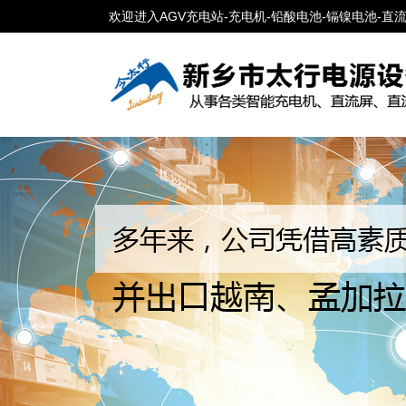
欢迎进入AGV充电站-充电机-铅酸电池-镉镍电池-直