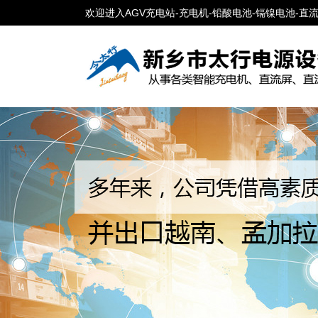
欢迎进入AGV充电站-充电机-铅酸电池-镉镍电池-直