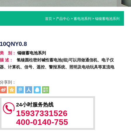
首页
>
产品中心
>
蓄电池系列
>
镉镍蓄电池系列
10QNY0.8
类 别：
镉镍蓄电池系列
描 述：
氢镍圆柱密封碱性蓄电池(组)可以用做通信机、电子仪
器、计算机、信号、遥控、警报系统、照明及电动玩具等直流电
分享到：
24小时服务热线
15937331526
400-0140-755