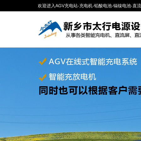
欢迎进入AGV充电站-充电机-铅酸电池-镉镍电池-直