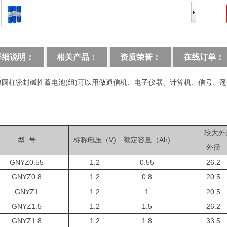
详细说明：
相关产品：
资质荣誉：
在线订单：
圆柱密封碱性蓄电池(组)可以用做通信机、电子仪器、计算机、信号、
较大外
型 号
标称电压（V)
额定容量（Ah)
外径
GNYZ0.55
1.2
0.55
26.2
GNYZ0.8
1.2
0.8
20.5
GNYZ1
1.2
1
20.5
GNYZ1.5
1.2
1.5
26.2
GNYZ1.8
1.2
1.8
33.5